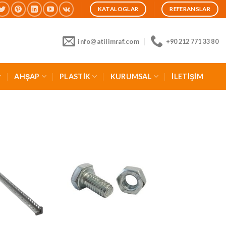
KATALOGLAR
REFERANSLAR
info@atilimraf.com
+90 212 771 33 80
AHŞAP
PLASTİK
KURUMSAL
İLETİŞİM