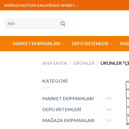
İçeriğe
MAĞAZANIZ İÇİN ARADIĞINIZ HERŞEY...
geç
Ara:
MARKET EKİPMANLARI
DEPO SİSTEMLERİ
MAĞ
ANA SAYFA
/
ÜRÜNLER
/
ÜRÜNLER “ÇE
KATEGORİ
MARKET EKİPMANLARI
(37)
DEPO SİSTEMLERİ
(18)
MAĞAZA EKİPMANLARI
(19)