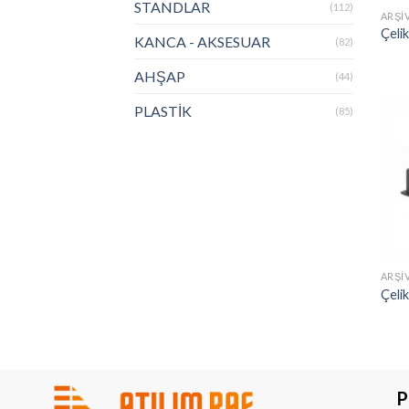
STANDLAR
(112)
ARŞIV
Çelik
KANCA - AKSESUAR
(82)
AHŞAP
(44)
PLASTİK
(85)
ARŞIV
Çeli
P