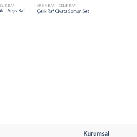
ÇELIK RAF
ARŞIV RAFI - ÇELIK RAF
ak – Arşiv Raf
Çelik Raf Civata Somun Set
Kurumsal