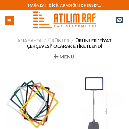
İçeriğe
MAĞAZANIZ İÇİN ARADIĞINIZ HERŞEY...
geç
ANA SAYFA
/
ÜRÜNLER
/
ÜRÜNLER “FIYAT
ÇERÇEVESI” OLARAK ETIKETLENDI
MENÜ