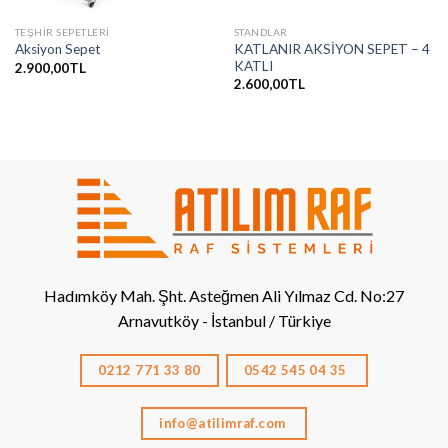
TEŞHIR SEPETLERI
STANDLAR
KATLANIR AKSİYON SEPET – 4
Aksiyon Sepet
KATLI
2.900,00
TL
2.600,00
TL
Hadımköy Mah. Şht. Asteğmen Ali Yılmaz Cd. No:27
Arnavutköy - İstanbul / Türkiye
0212 771 33 80
0542 545 04 35
info@atilimraf.com