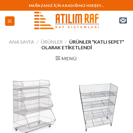
İçeriğe
MAĞAZANIZ İÇİN ARADIĞINIZ HERŞEY...
geç
ANA SAYFA
/
ÜRÜNLER
/
ÜRÜNLER “KATLI SEPET”
OLARAK ETIKETLENDI
MENÜ