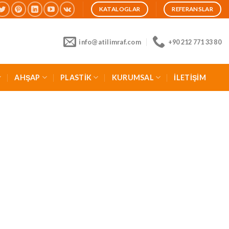
KATALOGLAR
REFERANSLAR
info@atilimraf.com
+90 212 771 33 80
AHŞAP
PLASTİK
KURUMSAL
İLETİŞİM