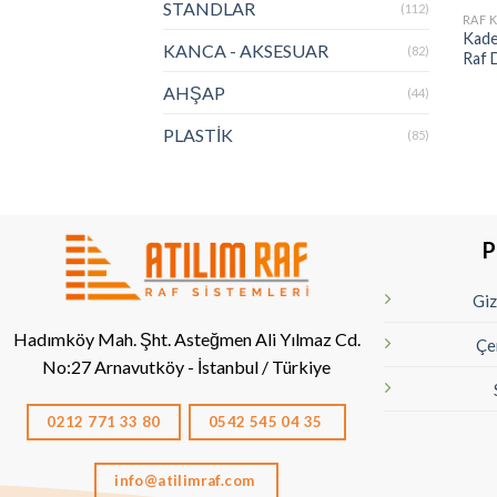
STANDLAR
(112)
RAF 
Kade
KANCA - AKSESUAR
(82)
Raf 
AHŞAP
(44)
PLASTİK
(85)
P
Giz
Hadımköy Mah. Şht. Asteğmen Ali Yılmaz Cd.
Çe
No:27
Arnavutköy - İstanbul / Türkiye
0212 771 33 80
0542 545 04 35
info@atilimraf.com