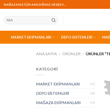
İçeriğe
MAĞAZANIZ İÇİN ARADIĞINIZ HERŞEY...
geç
Ara:
MARKET EKİPMANLARI
DEPO SİSTEMLERİ
MAĞ
ANA SAYFA
/
ÜRÜNLER
/
ÜRÜNLER “TE
KATEGORİ
MARKET EKİPMANLARI
(37)
DEPO SİSTEMLERİ
(18)
MAĞAZA EKİPMANLARI
(19)