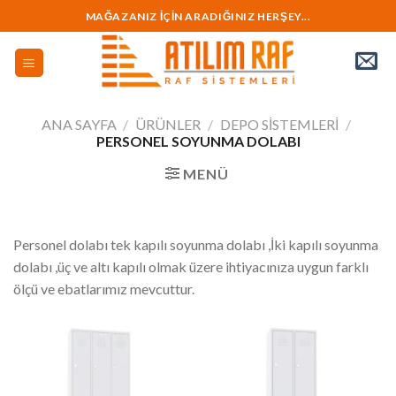
İçeriğe
MAĞAZANIZ İÇİN ARADIĞINIZ HERŞEY...
geç
ANA SAYFA
/
ÜRÜNLER
/
DEPO SİSTEMLERİ
/
PERSONEL SOYUNMA DOLABI
MENÜ
Personel dolabı tek kapılı soyunma dolabı ,İki kapılı soyunma
dolabı ,üç ve altı kapılı olmak üzere ihtiyacınıza uygun farklı
ölçü ve ebatlarımız mevcuttur.