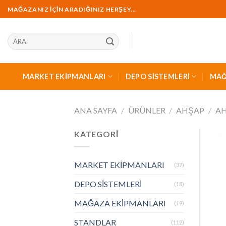
İçeriğe
MAĞAZANIZ İÇİN ARADIĞINIZ HERŞEY...
geç
Ara:
MARKET EKİPMANLARI
DEPO SİSTEMLERİ
MAĞ
ANA SAYFA
/
ÜRÜNLER
/
AHŞAP
/
AH
KATEGORİ
MARKET EKİPMANLARI
(37)
DEPO SİSTEMLERİ
(18)
MAĞAZA EKİPMANLARI
(19)
STANDLAR
(112)