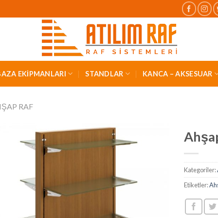
AZA EKİPMANLARI
STANDLAR
KANCA – AKSESUAR
ŞAP RAF
Ahşap
Kategoriler:
Etiketler:
Ahş