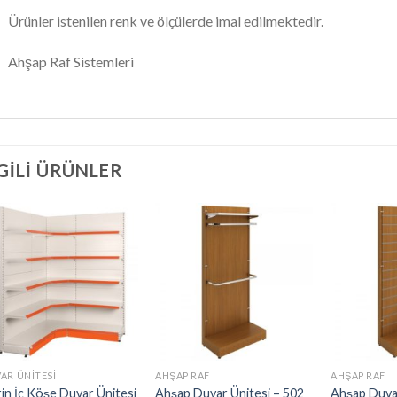
Ürünler istenilen renk ve ölçülerde imal edilmektedir.
Ahşap Raf Sistemleri
LGILI ÜRÜNLER
AR ÜNITESI
AHŞAP RAF
AHŞAP RAF
in İç Köşe Duvar Ünitesi
Ahşap Duvar Ünitesi – 502
Ahşap Duvar