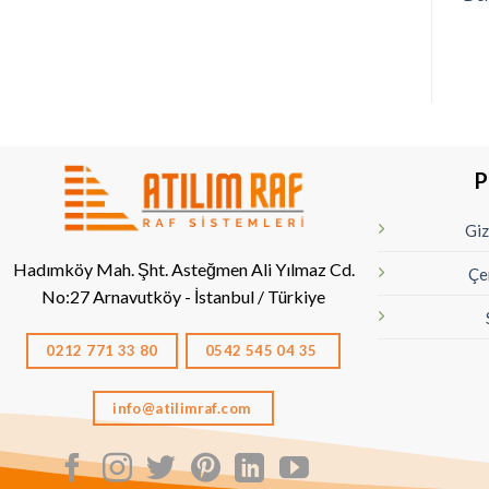
P
Giz
Hadımköy Mah. Şht. Asteğmen Ali Yılmaz Cd.
Çe
No:27
Arnavutköy - İstanbul / Türkiye
0212 771 33 80
0542 545 04 35
info@atilimraf.com