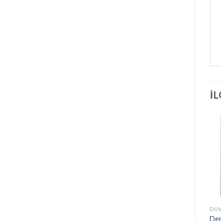
İ
DUV
Der