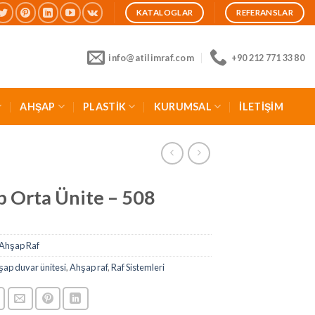
KATALOGLAR
REFERANSLAR
info@atilimraf.com
+90 212 771 33 80
AHŞAP
PLASTİK
KURUMSAL
İLETİŞİM
 Orta Ünite – 508
Ahşap Raf
ap duvar ünitesi
,
Ahşap raf
,
Raf Sistemleri