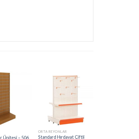
ORTA REYONLAR
AHŞAP RAF
Standard Hırdavat Çiftli
 Ünitesi – 506
Ahşap Orta Ünite –