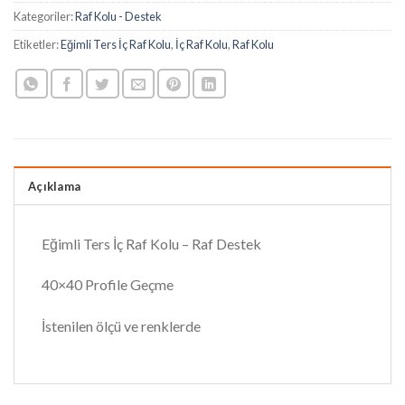
Kategoriler:
Raf Kolu - Destek
Etiketler:
Eğimli Ters İç Raf Kolu
,
İç Raf Kolu
,
Raf Kolu
Açıklama
Eğimli Ters İç Raf Kolu – Raf Destek
40×40 Profile Geçme
İstenilen ölçü ve renklerde