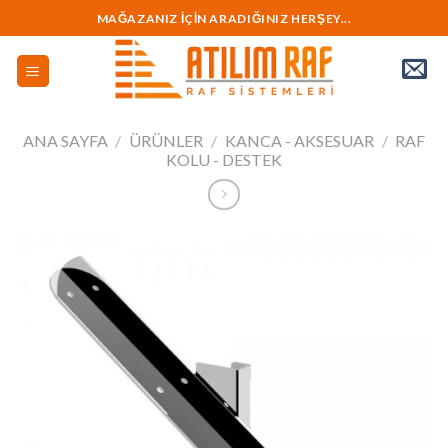
İçeriğe
MAĞAZANIZ İÇİN ARADIĞINIZ HERŞEY...
geç
ANA SAYFA
/
ÜRÜNLER
/
KANCA - AKSESUAR
/
RAF
KOLU - DESTEK