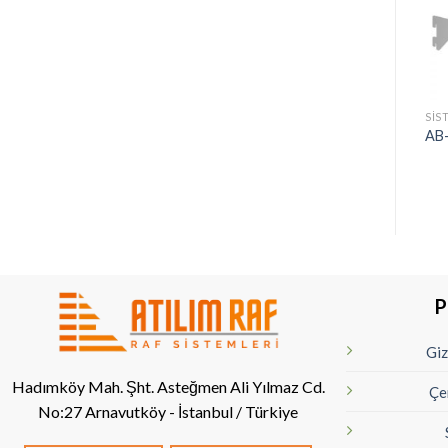
SIS
AB-
P
Giz
Hadımköy Mah. Şht. Asteğmen Ali Yılmaz Cd.
Çe
No:27
Arnavutköy - İstanbul / Türkiye