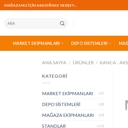
İçeriğe
MAĞAZANIZ İÇİN ARADIĞINIZ HERŞEY...
geç
Ara:
MARKET EKİPMANLARI
DEPO SİSTEMLERİ
MAĞ
ANA SAYFA
/
ÜRÜNLER
/
KANCA - AK
KATEGORİ
MARKET EKİPMANLARI
(37)
DEPO SİSTEMLERİ
(18)
MAĞAZA EKİPMANLARI
(19)
STANDLAR
(112)