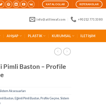
KATALOGLAR
REFERANSLAR
info@atilimraf.com
+90 212 771 33 80
AHŞAP
PLASTİK
KURUMSAL
İLETİŞİM
i Pimli Baston – Profile
e
Sistem Aksesuarları
mli Baston
,
Eğimli Pimli Baston
,
Profile Geçme
,
Sistem
ı