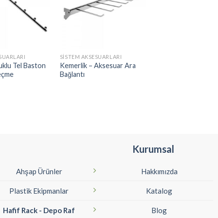
SUARLARI
SISTEM AKSESUARLARI
DUVAR AKSESUARLARI
uklu Tel Baston
Kemerlik – Aksesuar Ara
Düz Tek Pimli Basto
Geçme
Bağlantı
Duvara Monte
Kurumsal
Ahşap Ürünler
Hakkımızda
Plastik Ekipmanlar
Katalog
Hafif Rack - Depo Raf
Blog