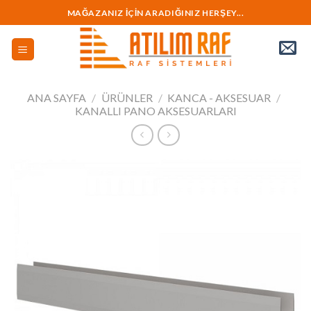
İçeriğe
MAĞAZANIZ İÇİN ARADIĞINIZ HERŞEY...
geç
ANA SAYFA
/
ÜRÜNLER
/
KANCA - AKSESUAR
/
KANALLI PANO AKSESUARLARI