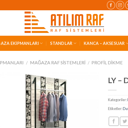
AZA EKİPMANLARI
STANDLAR
KANCA – AKSESUAR
İPMANLARI
/
MAĞAZA RAF SISTEMLERI
/
PROFIL DIKME
LY – 
Kategoriler:
Etiketler:
Du