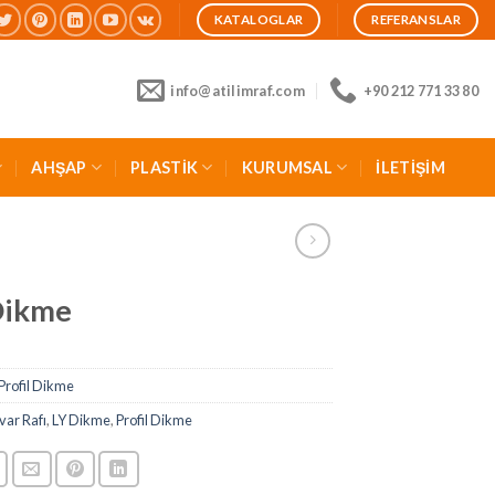
KATALOGLAR
REFERANSLAR
info@atilimraf.com
+90 212 771 33 80
AHŞAP
PLASTİK
KURUMSAL
İLETİŞİM
Dikme
Profil Dikme
var Rafı
,
LY Dikme
,
Profil Dikme