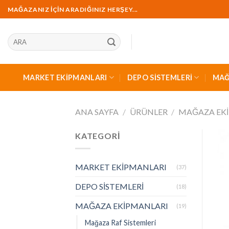
İçeriğe
MAĞAZANIZ İÇİN ARADIĞINIZ HERŞEY...
geç
Ara:
MARKET EKİPMANLARI
DEPO SİSTEMLERİ
MAĞ
ANA SAYFA
/
ÜRÜNLER
/
MAĞAZA EK
KATEGORİ
MARKET EKİPMANLARI
(37)
DEPO SİSTEMLERİ
(18)
MAĞAZA EKİPMANLARI
(19)
Mağaza Raf Sistemleri