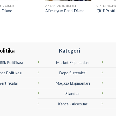
FIL DIKME
AHŞAP PANEL SISTEM
ÇIFTLI PROF
– Dikme
Alüminyum Panel Dikme
Çiftli Profil
olitika
Kategori
lilik Politikası
Market Ekipmanları
rez Politikası
Depo Sistemleri
Sertifikalar
Mağaza Ekipmanları
Standlar
Kanca - Aksesuar