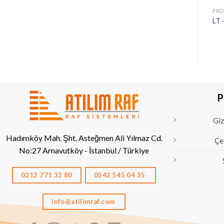
PRO
LT 
P
Giz
Hadımköy Mah. Şht. Asteğmen Ali Yılmaz Cd.
Çe
No:27
Arnavutköy - İstanbul / Türkiye
0212 771 33 80
0542 545 04 35
info@atilimraf.com