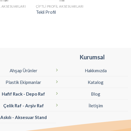
IL AKSESUARLARI
ÇIFTLI PROFIL AKSESUARLARI
AHŞAP PANEL SISTEM
Tekli Profil
Ahşap Dikme
Kurumsal
Ahşap Ürünler
Hakkımızda
Plastik Ekipmanlar
Katalog
Hafif Rack - Depo Raf
Blog
Çelik Raf - Arşiv Raf
İletişim
Askılı - Aksesuar Stand