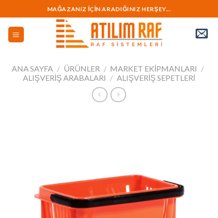
İçeriğe
MAĞAZANIZ İÇİN ARADIĞINIZ HERŞEY...
geç
ANA SAYFA
/
ÜRÜNLER
/
MARKET EKİPMANLARI
/
ALIŞVERIŞ ARABALARI
/
ALIŞVERIŞ SEPETLERI