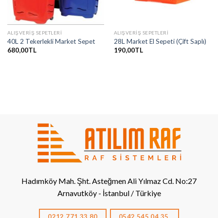
ALIŞVERIŞ SEPETLERI
ALIŞVERIŞ SEPETLERI
40L 2 Tekerlekli Market Sepet
28L Market El Sepeti (Çift Saplı)
680,00
TL
190,00
TL
Hadımköy Mah. Şht. Asteğmen Ali Yılmaz Cd. No:27
Arnavutköy - İstanbul / Türkiye
0212 771 33 80
0542 545 04 35