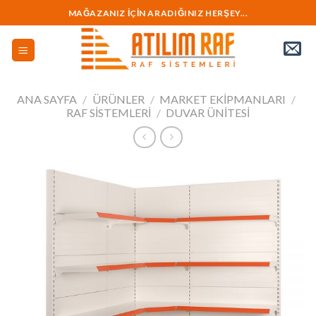
İçeriğe
MAĞAZANIZ İÇİN ARADIĞINIZ HERŞEY...
geç
ANA SAYFA
/
ÜRÜNLER
/
MARKET EKİPMANLARI
/
RAF SISTEMLERI
/
DUVAR ÜNITESI