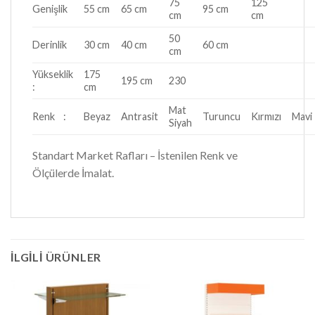
75
125
Genişlik
55 cm
65 cm
95 cm
cm
cm
50
Derinlik
30 cm
40 cm
60 cm
cm
Yükseklik
175
195 cm
230
:
cm
Mat
Renk :
Beyaz
Antrasit
Turuncu
Kırmızı
Mavi
Siyah
Standart Market Rafları – İstenilen Renk ve
Ölçülerde İmalat.
İLGILI ÜRÜNLER