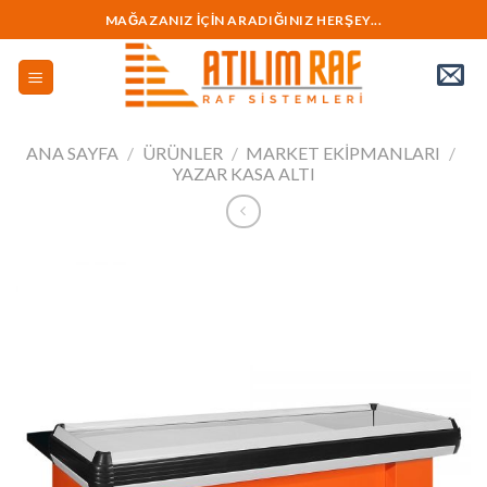
İçeriğe
MAĞAZANIZ İÇİN ARADIĞINIZ HERŞEY...
geç
ANA SAYFA
/
ÜRÜNLER
/
MARKET EKİPMANLARI
/
YAZAR KASA ALTI