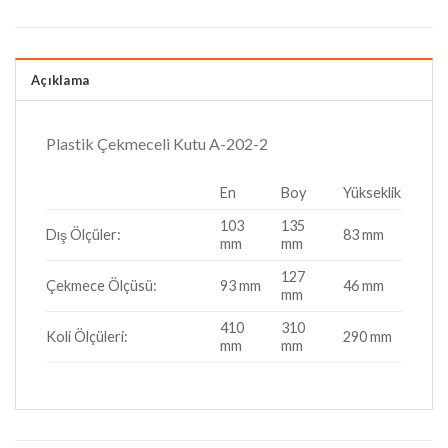
Açıklama
Plastik Çekmeceli Kutu A-202-2
En
Boy
Yükseklik
103
135
Dış Ölçüler:
83 mm
mm
mm
127
Çekmece Ölçüsü:
93 mm
46 mm
mm
410
310
Koli Ölçüleri:
290 mm
mm
mm