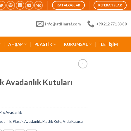
KATALOGLAR
REFERANSLAR
info@atilimraf.com
+90 212 771 33 80
AHŞAP
PLASTİK
KURUMSAL
İLETİŞİM
ik Avadanlık Kutuları
Pro Avadanlık
adanlık
,
Plastik Avadanlık
,
Plastik Kutu
,
Vida Kutusu