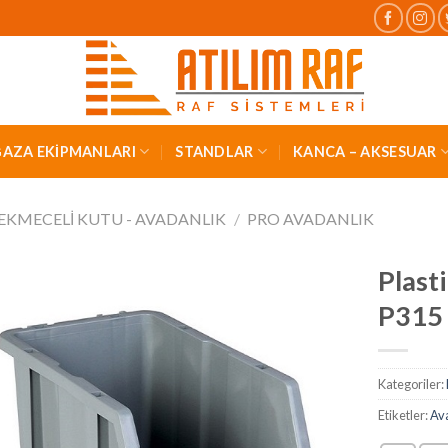
AZA EKİPMANLARI
STANDLAR
KANCA – AKSESUAR
EKMECELI KUTU - AVADANLIK
/
PRO AVADANLIK
Plast
P315
Kategoriler:
Etiketler:
Av