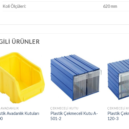
Koli Ölçüleri:
620 mm
LGILI ÜRÜNLER
 AVADANLIK
ÇEKMECELI KUTU
ÇEKMECELI 
stik Avadanlık Kutuları
Plastik Çekmeceli Kutu A-
Plastik Çek
00
501-2
120-3