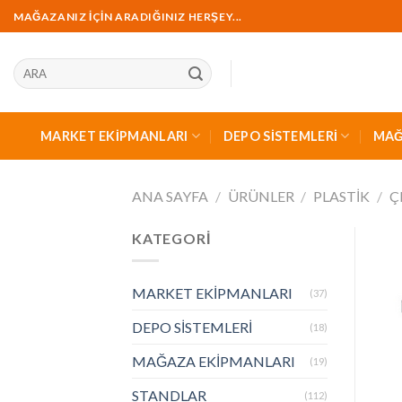
İçeriğe
MAĞAZANIZ İÇİN ARADIĞINIZ HERŞEY...
geç
Ara:
MARKET EKİPMANLARI
DEPO SİSTEMLERİ
MAĞ
ANA SAYFA
/
ÜRÜNLER
/
PLASTİK
/
Ç
KATEGORİ
MARKET EKİPMANLARI
(37)
DEPO SİSTEMLERİ
(18)
MAĞAZA EKİPMANLARI
(19)
STANDLAR
(112)