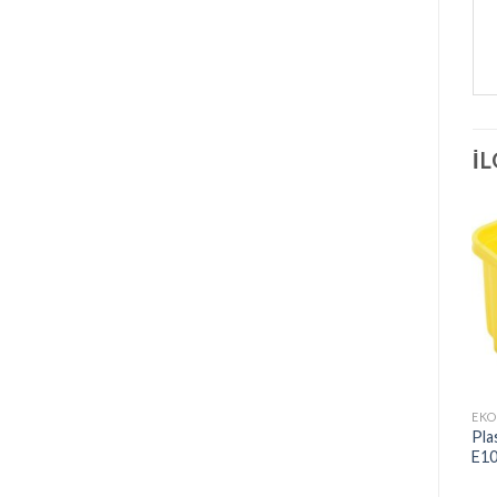
İ
EKO
Pla
E1