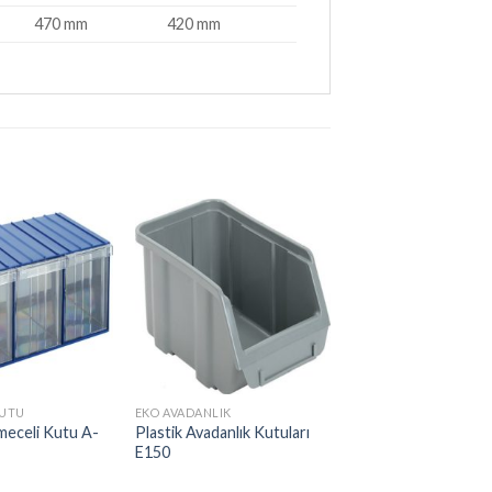
470 mm
420 mm
KUTU
EKO AVADANLIK
ÇEKMECELI KUTU
meceli Kutu A-
Plastik Avadanlık Kutuları
Plastik Çekmeceli K
E150
512