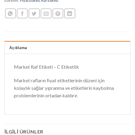
Etiketler:
Fiyat Etiketi
,
Raf Etiketi
Açıklama
Market Raf Etiketi – C Etiketlik
Market rafların fiyat etiketlerinin düzeni için
kolaylık sağlar yıpranma ve etiketlerin kaybolma
problemlerinin ortadan kaldırır.
İLGILI ÜRÜNLER