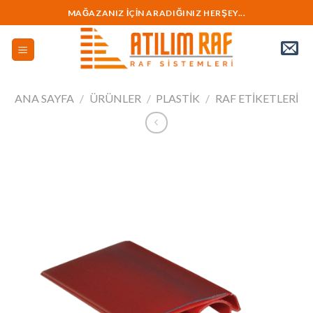
İçeriğe
MAĞAZANIZ İÇİN ARADIĞINIZ HERŞEY...
geç
ANA SAYFA
/
ÜRÜNLER
/
PLASTİK
/
RAF ETIKETLERI