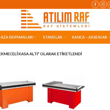
AZA EKİPMANLARI
STANDLAR
KANCA – AKSESUAR
KMECELI KASA ALTI” OLARAK ETIKETLENDI