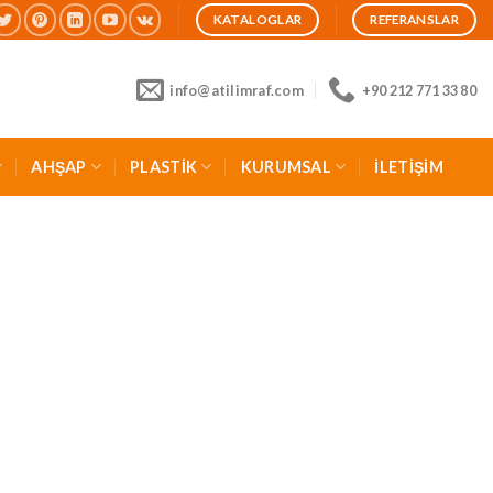
KATALOGLAR
REFERANSLAR
info@atilimraf.com
+90 212 771 33 80
AHŞAP
PLASTİK
KURUMSAL
İLETİŞİM