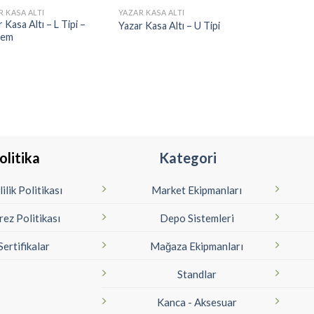
R KASA ALTI
YAZAR KASA ALTI
 Kasa Altı – L Tipi –
Yazar Kasa Altı – U Tipi
dem
olitika
Kategori
lilik Politikası
Market Ekipmanları
rez Politikası
Depo Sistemleri
Sertifikalar
Mağaza Ekipmanları
Standlar
Kanca - Aksesuar