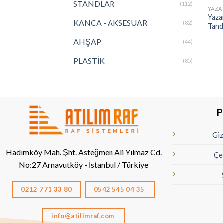
STANDLAR
(112)
YAZA
Yazar
KANCA - AKSESUAR
(82)
Tan
AHŞAP
(44)
PLASTİK
(85)
P
Giz
Hadımköy Mah. Şht. Asteğmen Ali Yılmaz Cd.
Çe
No:27
Arnavutköy - İstanbul / Türkiye
0212 771 33 80
0542 545 04 35
info@atilimraf.com