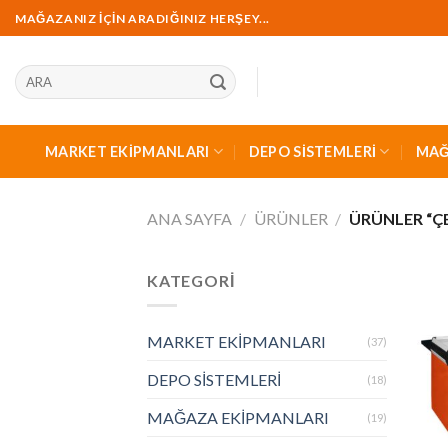
İçeriğe
MAĞAZANIZ İÇİN ARADIĞINIZ HERŞEY...
geç
Ara:
MARKET EKİPMANLARI
DEPO SİSTEMLERİ
MAĞ
ANA SAYFA
/
ÜRÜNLER
/
ÜRÜNLER “ÇE
KATEGORİ
MARKET EKİPMANLARI
(37)
DEPO SİSTEMLERİ
(18)
MAĞAZA EKİPMANLARI
(19)