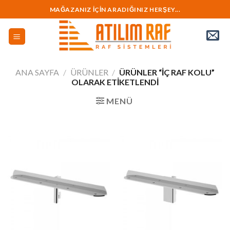
İçeriğe
MAĞAZANIZ İÇİN ARADIĞINIZ HERŞEY...
geç
ANA SAYFA
/
ÜRÜNLER
/
ÜRÜNLER “İÇ RAF KOLU”
OLARAK ETIKETLENDI
MENÜ