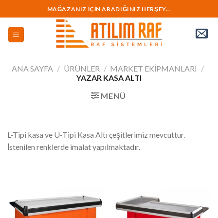
İçeriğe
MAĞAZANIZ İÇİN ARADIĞINIZ HERŞEY...
geç
ANA SAYFA
/
ÜRÜNLER
/
MARKET EKİPMANLARI
/
YAZAR KASA ALTI
MENÜ
L-Tipi kasa ve U-Tipi Kasa Altı çeşitlerimiz mevcuttur.
İstenilen renklerde imalat yapılmaktadır.