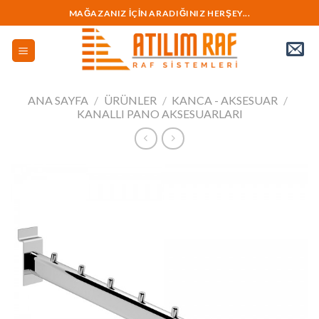
İçeriğe
MAĞAZANIZ İÇİN ARADIĞINIZ HERŞEY...
geç
ANA SAYFA
/
ÜRÜNLER
/
KANCA - AKSESUAR
/
KANALLI PANO AKSESUARLARI