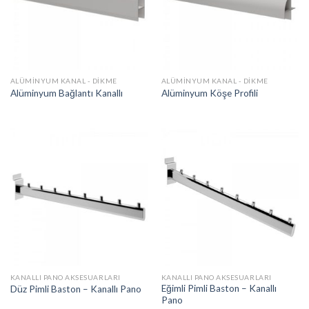
ALÜMINYUM KANAL - DIKME
ALÜMINYUM KANAL - DIKME
Alüminyum Bağlantı Kanallı
Alüminyum Köşe Profili
KANALLI PANO AKSESUARLARI
KANALLI PANO AKSESUARLARI
Eğimli Pimli Baston – Kanallı
Düz Pimli Baston – Kanallı Pano
Pano