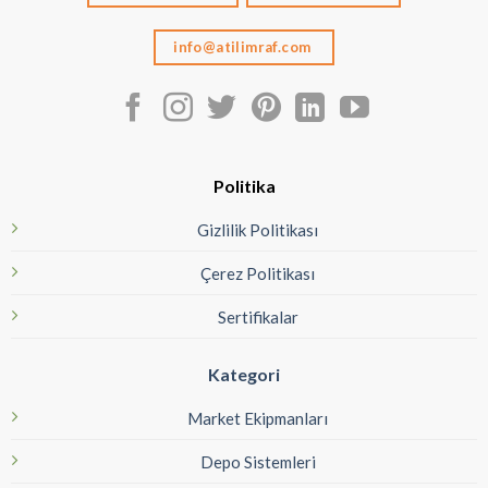
info@atilimraf.com
Politika
Gizlilik Politikası
Çerez Politikası
Sertifikalar
Kategori
Market Ekipmanları
Depo Sistemleri