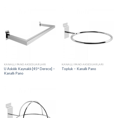
KANALLI PANO AKSESUARLARI
KANALLI PANO AKSESUARLARI
U Askılık Kaynaklı [45° Derece] –
Topluk – Kanallı Pano
Kanallı Pano