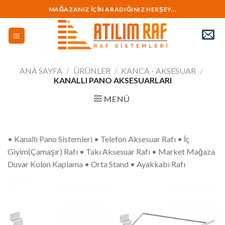
İçeriğe
MAĞAZANIZ İÇİN ARADIĞINIZ HERŞEY...
geç
ANA SAYFA
/
ÜRÜNLER
/
KANCA - AKSESUAR
/
KANALLI PANO AKSESUARLARI
MENÜ
• Kanallı Pano Sistemleri • Telefon Aksesuar Rafı • İç
Giyim(Çamaşır) Rafı • Takı Aksesuar Rafı • Market Mağaza
Duvar Kolon Kaplama • Orta Stand • Ayakkabı Rafı