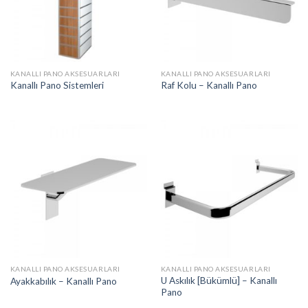
KANALLI PANO AKSESUARLARI
KANALLI PANO AKSESUARLARI
Kanallı Pano Sistemleri
Raf Kolu – Kanallı Pano
KANALLI PANO AKSESUARLARI
KANALLI PANO AKSESUARLARI
U Askılık [Bükümlü] – Kanallı
Ayakkabılık – Kanallı Pano
Pano