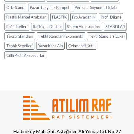
Orta Stand
Pazar Tezgahı - Kampet
Personel Soyunma Dolabı
Plastik Market Arabaları
PLASTİK
Pro Avadanlık
Profil Dikme
Raf Etiketleri
Raf Kolu - Destek
Sistem Aksesuarları
STANDLAR
Tekstil Standları
Tektil Standları (Ekonomik)
Tektil Standları (Lüks)
Teşhir Sepetleri
Yazar Kasa Altı
Çekmeceli Kutu
Çiftli Profil Aksesuarları
Hadımköy Mah. Şht. Asteğmen Ali Yılmaz Cd. No:27