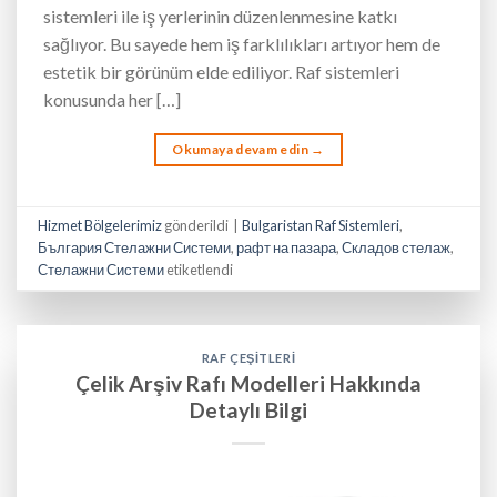
sistemleri ile iş yerlerinin düzenlenmesine katkı
sağlıyor. Bu sayede hem iş farklılıkları artıyor hem de
estetik bir görünüm elde ediliyor. Raf sistemleri
konusunda her […]
Okumaya devam edin
→
Hizmet Bölgelerimiz
gönderildi
|
Bulgaristan Raf Sistemleri
,
България Стелажни Системи
,
рафт на пазара
,
Складов стелаж
,
Стелажни Системи
etiketlendi
RAF ÇEŞITLERI
Çelik Arşiv Rafı Modelleri Hakkında
Detaylı Bilgi