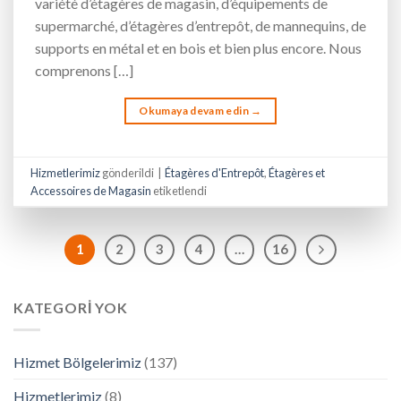
variété d’étagères de magasin, d’équipements de
supermarché, d’étagères d’entrepôt, de mannequins, de
supports en métal et en bois et bien plus encore. Nous
comprenons […]
Okumaya devam edin
→
Hizmetlerimiz
gönderildi
|
Étagères d'Entrepôt
,
Étagères et
Accessoires de Magasin
etiketlendi
1
2
3
4
…
16
KATEGORI YOK
Hizmet Bölgelerimiz
(137)
Hizmetlerimiz
(8)