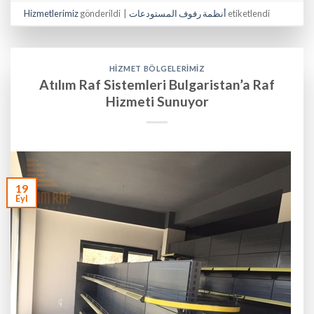
Hizmetlerimiz
gönderildi
|
أنظمة رفوف المستودعات
etiketlendi
HIZMET BÖLGELERIMIZ
Atılım Raf Sistemleri Bulgaristan’a Raf
Hizmeti Sunuyor
19
Eyl