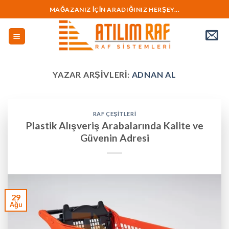
İçeriğe
MAĞAZANIZ İÇİN ARADIĞINIZ HERŞEY...
geç
YAZAR ARŞIVLERI:
ADNAN AL
RAF ÇEŞITLERI
Plastik Alışveriş Arabalarında Kalite ve
Güvenin Adresi
29
Ağu