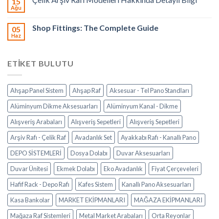
15
Ağu
Shop Fittings: The Complete Guide
05
Haz
ETIKET BULUTU
Ahşap Panel Sistem
Ahşap Raf
Aksesuar - Tel Pano Standları
Alüminyum Dikme Aksesuarları
Alüminyum Kanal - Dikme
Alışveriş Arabaları
Alışveriş Sepetleri
Alışveriş Sepetleri
Arşiv Rafı - Çelik Raf
Avadanlık Set
Ayakkabı Rafı - Kanallı Pano
DEPO SİSTEMLERİ
Dosya Dolabı
Duvar Aksesuarları
Duvar Ünitesi
Ekmek Dolabı
Eko Avadanlık
Fiyat Çerçeveleri
Hafif Rack - Depo Rafı
Kafes Sistem
Kanallı Pano Aksesuarları
Kasa Bankolar
MARKET EKİPMANLARI
MAĞAZA EKİPMANLARI
Mağaza Raf Sistemleri
Metal Market Arabaları
Orta Reyonlar