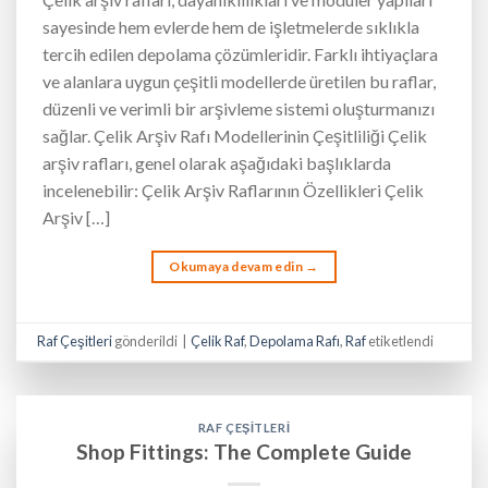
sayesinde hem evlerde hem de işletmelerde sıklıkla
tercih edilen depolama çözümleridir. Farklı ihtiyaçlara
ve alanlara uygun çeşitli modellerde üretilen bu raflar,
düzenli ve verimli bir arşivleme sistemi oluşturmanızı
sağlar. Çelik Arşiv Rafı Modellerinin Çeşitliliği Çelik
arşiv rafları, genel olarak aşağıdaki başlıklarda
incelenebilir: Çelik Arşiv Raflarının Özellikleri Çelik
Arşiv […]
Okumaya devam edin
→
Raf Çeşitleri
gönderildi
|
Çelik Raf
,
Depolama Rafı
,
Raf
etiketlendi
RAF ÇEŞITLERI
Shop Fittings: The Complete Guide