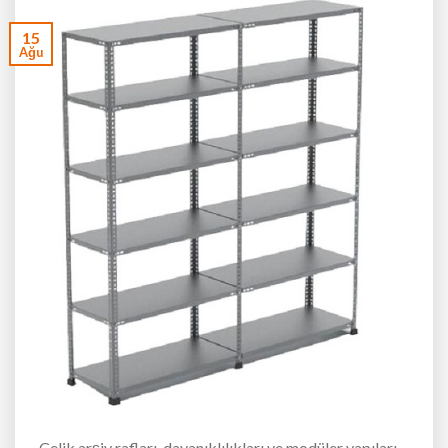
15
Ağu
Çelik arşiv rafları, dayanıklılıkları ve modüler yapıları