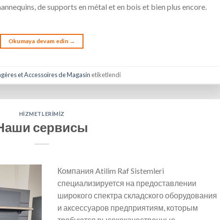
annequins, de supports en métal et en bois et bien plus encore.
Okumaya devam edin
→
agères et Accessoires de Magasin
etiketlendi
HIZMETLERIMIZ
Наши сервисы
Компания Atilim Raf Sistemleri
специализируется на предоставлении
широкого спектра складского оборудования
и аксессуаров предприятиям, которым
требуются высококачественные,