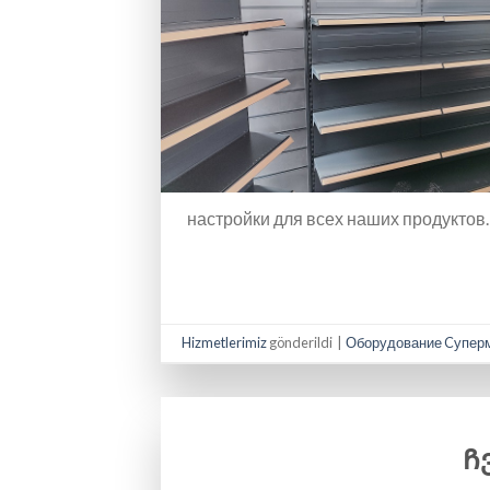
настройки для всех наших продуктов.
Hizmetlerimiz
gönderildi
|
Оборудование Cупер
Ჩ