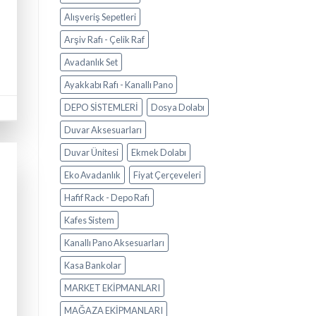
Alışveriş Sepetleri
Arşiv Rafı - Çelik Raf
Avadanlık Set
Ayakkabı Rafı - Kanallı Pano
DEPO SİSTEMLERİ
Dosya Dolabı
Duvar Aksesuarları
Duvar Ünitesi
Ekmek Dolabı
Eko Avadanlık
Fiyat Çerçeveleri
Hafif Rack - Depo Rafı
Kafes Sistem
Kanallı Pano Aksesuarları
Kasa Bankolar
MARKET EKİPMANLARI
MAĞAZA EKİPMANLARI