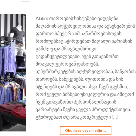
Atilim თაროების სისტემები ეძღვნება
მაღაზიის აღჭურვილობისა და აქსესუარების
ფართო სპექტრს იმ საწარმოებისთვის,
რომლებსაც სჭირდებათ მაღალი ხარისხის,
გამძლე და მრავალმხრივი
გადაწყვეტილებები. ჩვენ გთავაზობთ
მრავალფეროვან დახლებს,
სუპერმარკეტების აღჭურვილობას, საწყობის
თაროებს, მანეკენებს, ლითონის და ხის
სტენდებს და მრავალი სხვა. ჩვენ გვესმის,
რომ ყველა ბიზნესი უნიკალურია და ამიტომ
ჩვენ გთავაზობთ პერსონალიზაციის
ვარიანტებს ჩვენი ყველა პროდუქტისთვის.
გჭირდებათ თუ არა კონკრეტული […]
Okumaya devam edin
→