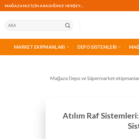
İçeriğe
MAĞAZANIZ İÇİN ARADIĞINIZ HERŞEY...
geç
Ara:
MARKET EKİPMANLARI
DEPO SİSTEMLERİ
MAĞ
Mağaza Depo ve Süpermarket ekipmanları i
Atılım Raf Sistemler
Sis