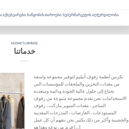
ა აქსესუარები
,
საწყობის თაროები
,
სუპერმარკეტის აღჭურვილობა
HIZMETLERIMIZ
خدماتنا
تكرس أنظمة رفوف أتيليم لتوفير مجموعة واسعة
من معدات التخزين والملحقات للمؤسسات التي
تحتاج إلى حلول عالية الجودة ودائمة ومتعددة
الاستخدامات. نحن نقدم مجموعة متنوعة من رفوف
المتاجر ، معدات السوبر ماركت ، رفوف
المستودعات ، العارضات ، المدرجات المعدنية
والخشبية وأكثر من ذلك بكثير. نحن نتفهم أن كل عمل
فريد من نوعه وهذا هو […]