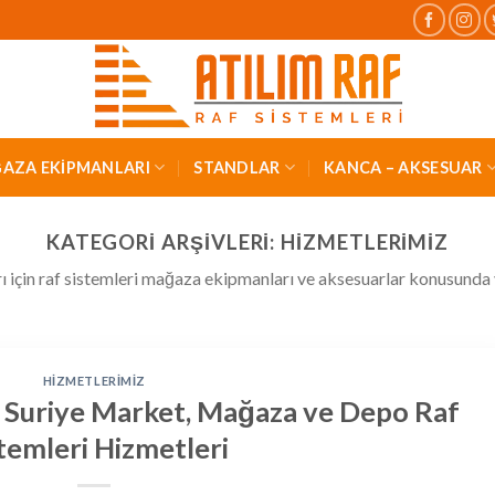
AZA EKİPMANLARI
STANDLAR
KANCA – AKSESUAR
KATEGORI ARŞIVLERI:
HIZMETLERIMIZ
çin raf sistemleri mağaza ekipmanları ve aksesuarlar konusunda v
HIZMETLERIMIZ
i: Suriye Market, Mağaza ve Depo Raf
temleri Hizmetleri