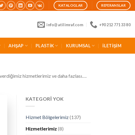
KATALOGLAR
REFERANSLAR
info@atilimraf.com
+90 212 771 33 80
AHŞAP
PLASTİK
KURUMSAL
İLETİŞİM
erdiğimiz hizmetlerimiz ve daha fazlası….
KATEGORI YOK
Hizmet Bölgelerimiz
(137)
Hizmetlerimiz
(8)