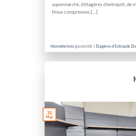
supermarché, d’étagères d’entrepôt, de m
Nous comprenons […]
Hizmetlerimiz
gönderildi
|
Étagères d'Entrepôt
,
Ét
31
Mar