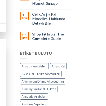
Hizmeti Sunuyor
Çelik Arşiv Rafı
15
Ağu
Modelleri Hakkında
Detaylı Bilgi
Shop Fittings: The
05
Haz
Complete Guide
ETIKET BULUTU
Ahşap Panel Sistem
Ahşap Raf
Aksesuar - Tel Pano Standları
Alüminyum Dikme Aksesuarları
Alüminyum Kanal - Dikme
Alışveriş Arabaları
Alışveriş Sepetleri