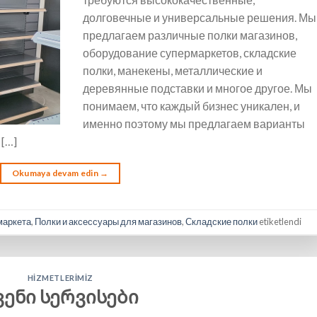
долговечные и универсальные решения. Мы
предлагаем различные полки магазинов,
оборудование супермаркетов, складские
полки, манекены, металлические и
деревянные подставки и многое другое. Мы
понимаем, что каждый бизнес уникален, и
именно поэтому мы предлагаем варианты
 […]
Okumaya devam edin
→
маркета
,
Полки и аксессуары для магазинов
,
Складские полки
etiketlendi
HIZMETLERIMIZ
ვენი სერვისები