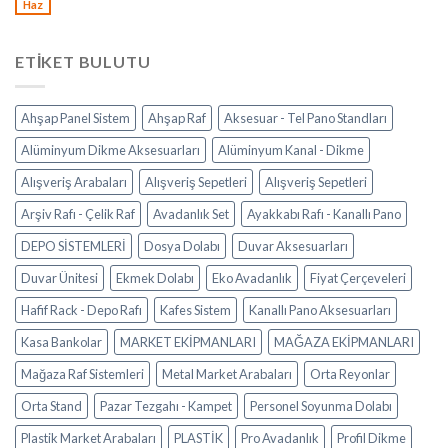
Haz
ETIKET BULUTU
Ahşap Panel Sistem
Ahşap Raf
Aksesuar - Tel Pano Standları
Alüminyum Dikme Aksesuarları
Alüminyum Kanal - Dikme
Alışveriş Arabaları
Alışveriş Sepetleri
Alışveriş Sepetleri
Arşiv Rafı - Çelik Raf
Avadanlık Set
Ayakkabı Rafı - Kanallı Pano
DEPO SİSTEMLERİ
Dosya Dolabı
Duvar Aksesuarları
Duvar Ünitesi
Ekmek Dolabı
Eko Avadanlık
Fiyat Çerçeveleri
Hafif Rack - Depo Rafı
Kafes Sistem
Kanallı Pano Aksesuarları
Kasa Bankolar
MARKET EKİPMANLARI
MAĞAZA EKİPMANLARI
Mağaza Raf Sistemleri
Metal Market Arabaları
Orta Reyonlar
Orta Stand
Pazar Tezgahı - Kampet
Personel Soyunma Dolabı
Plastik Market Arabaları
PLASTİK
Pro Avadanlık
Profil Dikme