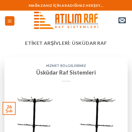
İçeriğe
MAĞAZANIZ İÇİN ARADIĞINIZ HERŞEY...
geç
ETIKET ARŞIVLERI:
ÜSKÜDAR RAF
HIZMET BÖLGELERIMIZ
Üsküdar Raf Sistemleri
26
Şub