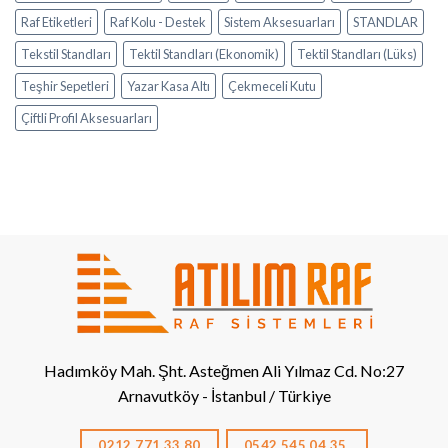
Raf Etiketleri
Raf Kolu - Destek
Sistem Aksesuarları
STANDLAR
Tekstil Standları
Tektil Standları (Ekonomik)
Tektil Standları (Lüks)
Teşhir Sepetleri
Yazar Kasa Altı
Çekmeceli Kutu
Çiftli Profil Aksesuarları
Hadımköy Mah. Şht. Asteğmen Ali Yılmaz Cd. No:27
Arnavutköy - İstanbul / Türkiye
0212 771 33 80
0542 545 04 35