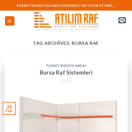
Skip
EVERYTHING YOU ARE LOOKING FOR YOUR STORE...
to
content
TAG ARCHIVES:
BURSA RAF
TURKEY SERVICE AREAS
Bursa Raf Sistemleri
26
Feb