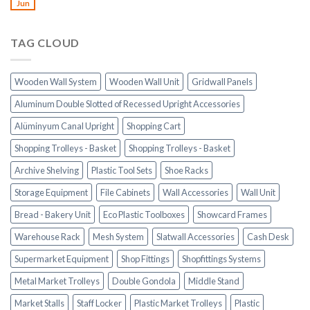
Jun
TAG CLOUD
Wooden Wall System
Wooden Wall Unit
Gridwall Panels
Aluminum Double Slotted of Recessed Upright Accessories
Alüminyum Canal Upright
Shopping Cart
Shopping Trolleys - Basket
Shopping Trolleys - Basket
Archive Shelving
Plastic Tool Sets
Shoe Racks
Storage Equipment
File Cabinets
Wall Accessories
Wall Unit
Bread - Bakery Unit
Eco Plastic Toolboxes
Showcard Frames
Warehouse Rack
Mesh System
Slatwall Accessories
Cash Desk
Supermarket Equipment
Shop Fittings
Shopfittings Systems
Metal Market Trolleys
Double Gondola
Middle Stand
Market Stalls
Staff Locker
Plastic Market Trolleys
Plastic